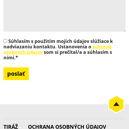
Súhlasím s použitím mojich údajov slúžiace k
nadviazaniu kontaktu. Ustanovenia o
ochrane
osobných údajov
som si prečítal/a a súhlasím s
nimi.*
Bitte lasse dieses Feld leer.
Bitte lasse dieses Feld leer.
TIRÁŽ
OCHRANA OSOBNÝCH ÚDAJOV