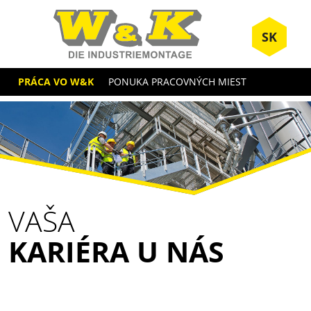
SK
PRÁCA VO W&K
PONUKA PRACOVNÝCH MIEST
VAŠA
KARIÉRA U NÁS