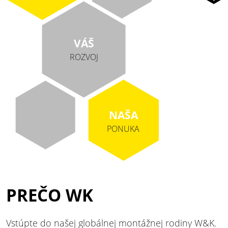
VÁŠ
ROZVOJ
NAŠA
PONUKA
PREČO WK
Vstúpte do našej globálnej montážnej rodiny W&K.