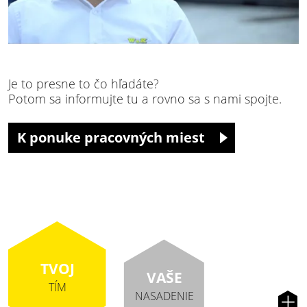
Je to presne to čo hľadáte?
Potom sa informujte tu a rovno sa s nami spojte.
K ponuke pracovných miest
TVOJ
VAŠE
TÍM
+
NASADENIE