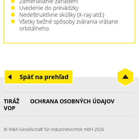
Zameriavanie zariadení
Uvedenie do prevádzky
Nedeštruktívne skúšky (X-ray atď.)
Všetky bežné spôsoby zvárania vrátane
orbitálneho
Späť na prehľad
TIRÁŽ
OCHRANA OSOBNÝCH ÚDAJOV
VOP
© W&K Gesellschaft für Industrietechnik mbH 2026