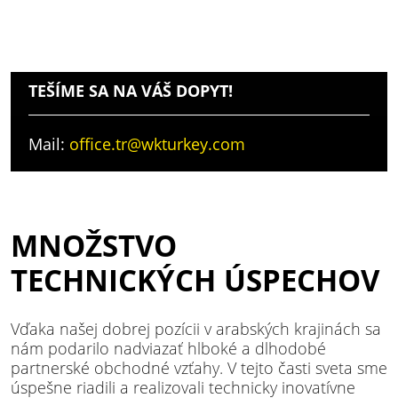
TEŠÍME SA NA VÁŠ DOPYT!
Mail:
office.tr@wkturkey.com
MNOŽSTVO
TECHNICKÝCH ÚSPECHOV
Vďaka našej dobrej pozícii v arabských krajinách sa
nám podarilo nadviazať hlboké a dlhodobé
partnerské obchodné vzťahy. V tejto časti sveta sme
úspešne riadili a realizovali technicky inovatívne