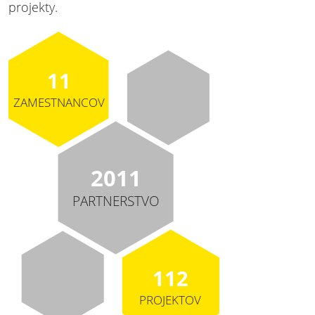
projekty.
11
ZAMESTNANCOV
2011
PARTNERSTVO
112
PROJEKTOV