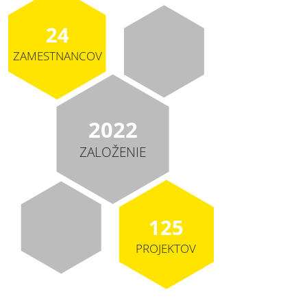
24
ZAMESTNANCOV
2022
ZALOŽENIE
125
PROJEKTOV