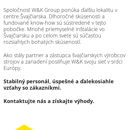
Spoločnosť W&K Group ponúka ďalšiu lokalitu v
centre Švajčiarska. Dlhoročné skúsenosti a
fundované know-how sú sústredené v tejto
pobočke. Mnohé priemyselné inštalácie vo
Švajčiarsku a po celom svete sú súčasťou
rozsiahlych bohatých skúseností.
Ako stály partner a zástupca švajčiarskych výrobcov
strojov a zariadení posilňuje W&K svoju sieť v srdci
Európy.
Stabilný personál, úspešné a ďalekosiahle
vzťahy so zákazníkmi.
Kontaktujte nás a získajte výhody.